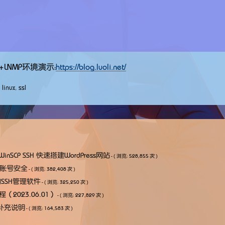
LNMP环境演示：
https://blog.luoli.net/
,
linux
,
ssl
解 WinSCP SSH 快速搭建WordPress网站
- ( 浏览: 528,855 次 )
保账号安全
- ( 浏览: 382,408 次 )
好用的SSH管理软件
- ( 浏览: 325,250 次 )
教程（2023.06.01）
- ( 浏览: 227,829 次 )
：补充说明
- ( 浏览: 164,583 次 )