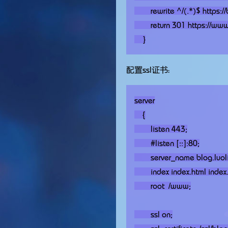
        rewrite ^/(.*)$ https://blog.luoli.net/$1 permanent;  //第一种

        return 301 https://www.baidu.com$request_uri;  //第二种

配置ssl证书：
server

    {

        listen 443;

        #listen [::]:80;

        server_name blog.luoli.net;

        index index.html index.htm index.php;

        root  /www;

        ssl on;
