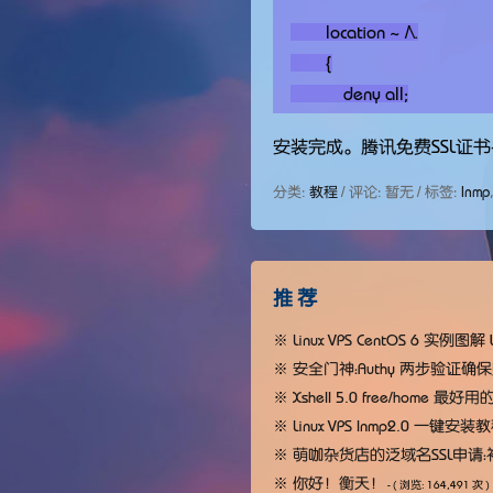
        location ~ /\.

        {

            deny all;

        }

安装完成。腾讯免费SSL证书+
        access_log off;

分类:
教程
/ 评论: 暂无 / 标签:
lnmp
推 荐
※
Linux VPS CentOS 6 实例图
※
安全门神：Authy 两步验证确
※
Xshell 5.0 free/home 最
※
Linux VPS lnmp2.0 一键安装
※
萌咖杂货店的泛域名SSL申请
※
你好！衡天！
- ( 浏览: 164,491 次 )