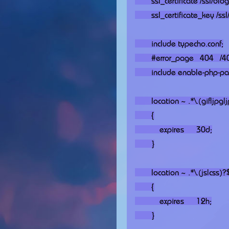
        ssl_certificate /ssl/blog.luoli.net_cert.crt;

        ssl_certificate_key /ssl/blog.luoli.net.key;

        include typecho.conf;

        #error_page   404   /404.html;

        include enable-php-pathinfo.conf;

        location ~ .*\.(gif|jpg|jpeg|png|bmp|swf)$

        {

            expires      30d;

        }

        location ~ .*\.(js|css)?$

        {

            expires      12h;

        }
