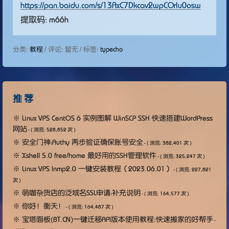
https://pan.baidu.com/s/13AxC7Dkcav2wpCOrlu0osw
提取码: m66h
分类:
教程
/ 评论: 暂无 / 标签:
typecho
推 荐
※
Linux VPS CentOS 6 实例图解 WinSCP SSH 快速搭建WordPress
网站
- ( 浏览: 528,852 次 )
※
安全门神：Authy 两步验证确保账号安全
- ( 浏览: 382,401 次 )
※
Xshell 5.0 free/home 最好用的SSH管理软件
- ( 浏览: 325,247 次 )
※
Linux VPS lnmp2.0 一键安装教程（2023.06.01）
- ( 浏览: 227,821
次 )
※
萌咖杂货店的泛域名SSL申请：补充说明
- ( 浏览: 164,577 次 )
※
你好！衡天！
- ( 浏览: 164,487 次 )
※
宝塔面板(BT.CN)一键迁移API版本使用教程:快速搬家的好帮手
-